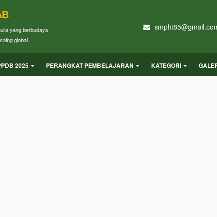
AB
smpht85@gmail.co
mulia yang berbudaya
saing global
PPDB 2025
PERANGKAT PEMBELAJARAN
KATEGORI
GALER