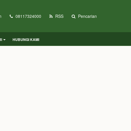
m
08117324000
RSS
Pencarian
I
HUBUNGI KAMI