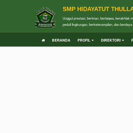
SMP HIDAYATUT THULL
Unggul prestasi, beriman, bertaqwa, berakhlak 
peduli lingkungan, berketerampilan, dan berdaya 
BERANDA
PROFIL
DIREKTORI