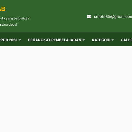
AB
smpht85@gmail.co
mulia yang berbudaya
saing global
PPDB 2025
PERANGKAT PEMBELAJARAN
KATEGORI
GALER