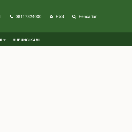
m
08117324000
RSS
Pencarian
I
HUBUNGI KAMI