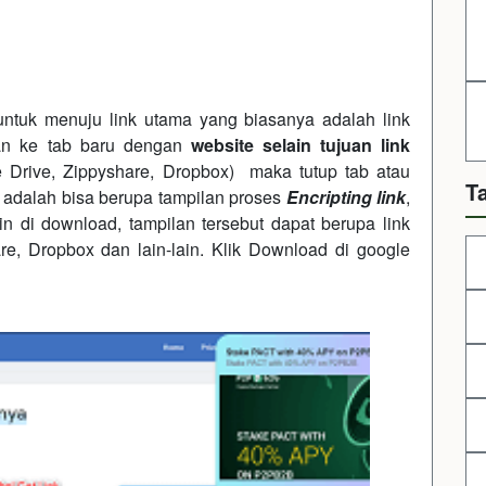
ntuk menuju link utama yang biasanya adalah link
kan ke tab baru dengan
website selain tujuan link
le Drive, Zippyshare, Dropbox) maka tutup tab atau
T
l adalah bisa berupa tampilan proses
Encripting link
,
in di download, tampilan tersebut dapat berupa link
e, Dropbox dan lain-lain. Klik Download di google