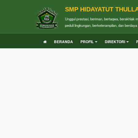
SMP HIDAYATUT THULL
Unggul prestasi, beriman, bertaqwa, berakhlak 
peduli lingkungan, berketerampilan, dan berdaya 
BERANDA
PROFIL
DIREKTORI