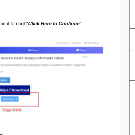
ncul tombol "
Click Here to Continue
".
e
".