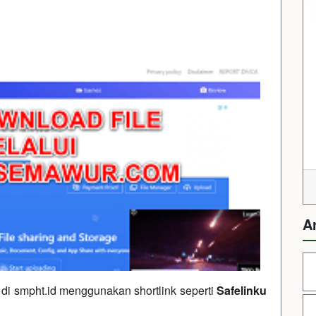
A
 di
smpht.id
menggunakan shortlink seperti
Safelinku