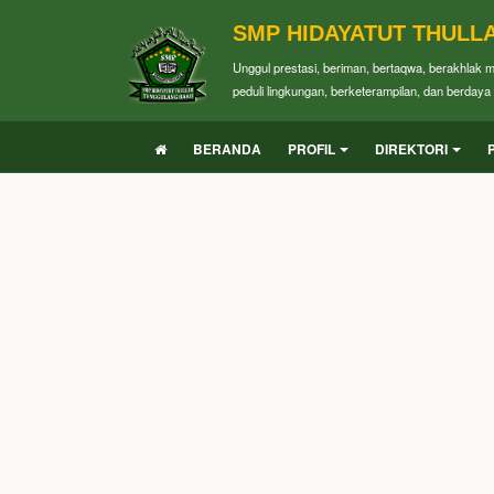
SMP HIDAYATUT THULL
Unggul prestasi, beriman, bertaqwa, berakhlak 
peduli lingkungan, berketerampilan, dan berdaya 
BERANDA
PROFIL
DIREKTORI