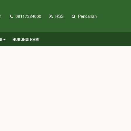
m
08117324000
RSS
Pencarian
I
HUBUNGI KAMI