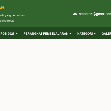
AB
smpht85@gmail.co
mulia yang berbudaya
saing global
PPDB 2025
PERANGKAT PEMBELAJARAN
KATEGORI
GALER