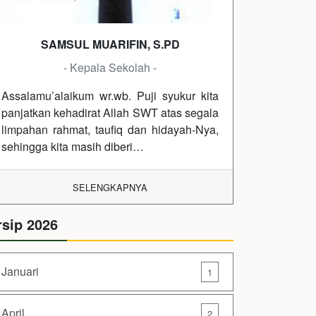
SAMSUL MUARIFIN, S.PD
- Kepala Sekolah -
Assalamu’alaikum wr.wb. Puji syukur kita
panjatkan kehadirat Allah SWT atas segala
limpahan rahmat, taufiq dan hidayah-Nya,
sehingga kita masih diberi…
SELENGKAPNYA
rsip 2026
Januari
1
April
2