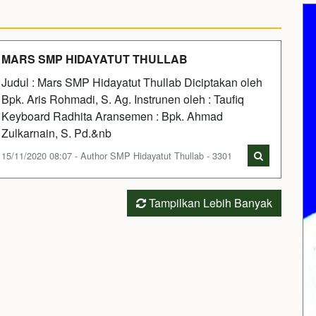
MARS SMP HIDAYATUT THULLAB
Judul : Mars SMP Hidayatut Thullab Diciptakan oleh
Bpk. Aris Rohmadi, S. Ag. Instrunen oleh : Taufiq
Keyboard Radhita Aransemen : Bpk. Ahmad
Zulkarnain, S. Pd.&nb
15/11/2020 08:07 - Author SMP Hidayatut Thullab - 3301
Tampilkan Lebih Banyak