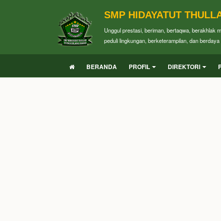
SMP HIDAYATUT THULL
Unggul prestasi, beriman, bertaqwa, berakhlak 
peduli lingkungan, berketerampilan, dan berdaya 
BERANDA
PROFIL
DIREKTORI