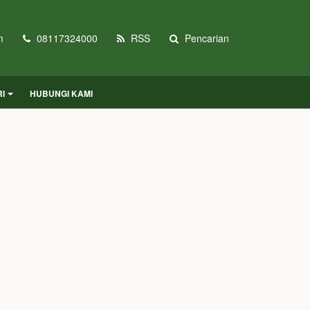
m
08117324000
RSS
Pencarian
I
HUBUNGI KAMI