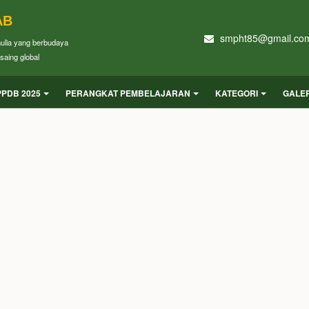
AB
smpht85@gmail.co
mulia yang berbudaya
saing global
PPDB 2025
PERANGKAT PEMBELAJARAN
KATEGORI
GALER