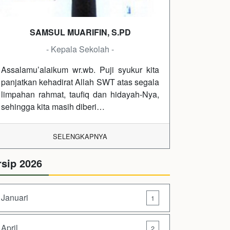
SAMSUL MUARIFIN, S.PD
- Kepala Sekolah -
Assalamu’alaikum wr.wb. Puji syukur kita
panjatkan kehadirat Allah SWT atas segala
limpahan rahmat, taufiq dan hidayah-Nya,
sehingga kita masih diberi…
SELENGKAPNYA
rsip 2026
Januari
1
April
2