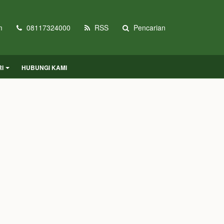
m
08117324000
RSS
Pencarian
I
HUBUNGI KAMI