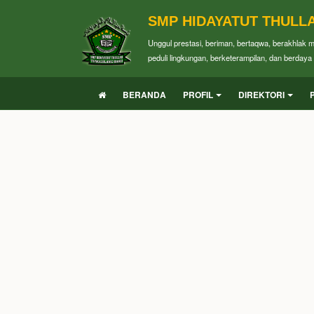
SMP HIDAYATUT THULL
Unggul prestasi, beriman, bertaqwa, berakhlak 
peduli lingkungan, berketerampilan, dan berdaya 
BERANDA
PROFIL
DIREKTORI