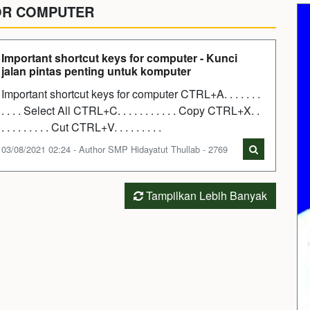
OR COMPUTER
Important shortcut keys for computer - Kunci
jalan pintas penting untuk komputer
Important shortcut keys for computer CTRL+A. . . . . . .
. . . . Select All CTRL+C. . . . . . . . . . . Copy CTRL+X. .
. . . . . . . . . Cut CTRL+V. . . . . . . . .
03/08/2021 02:24 - Author SMP Hidayatut Thullab - 2769
Tampilkan Lebih Banyak