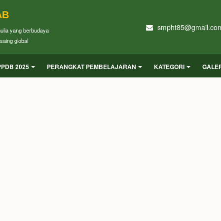
AB
smpht85@gmail.co
mulia yang berbudaya
saing global
PPDB 2025
PERANGKAT PEMBELAJARAN
KATEGORI
GALER