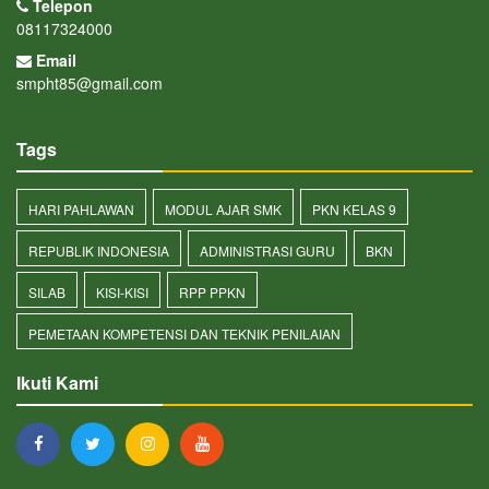
Telepon
08117324000
Email
smpht85@gmail.com
Tags
HARI PAHLAWAN
MODUL AJAR SMK
PKN KELAS 9
REPUBLIK INDONESIA
ADMINISTRASI GURU
BKN
SILAB
KISI-KISI
RPP PPKN
PEMETAAN KOMPETENSI DAN TEKNIK PENILAIAN
Ikuti Kami