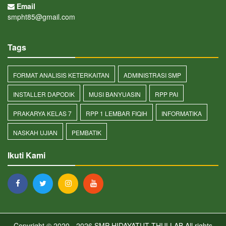
Email
smpht85@gmail.com
Tags
FORMAT ANALISIS KETERKAITAN
ADMINISTRASI SMP
INSTALLER DAPODIK
MUSI BANYUASIN
RPP PAI
PRAKARYA KELAS 7
RPP 1 LEMBAR FIQIH
INFORMATIKA
NASKAH UJIAN
PEMBATIK
Ikuti Kami
Copyright © 2020 - 2026
SMP HIDAYATUT THULLAB
All rights