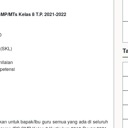
MP/MTs Kelas 8 T.P. 2021-2022
D
 (SKL)
T
ilaian
petensi
kan untuk bapak/Ibu guru semua yang ada di seluruh