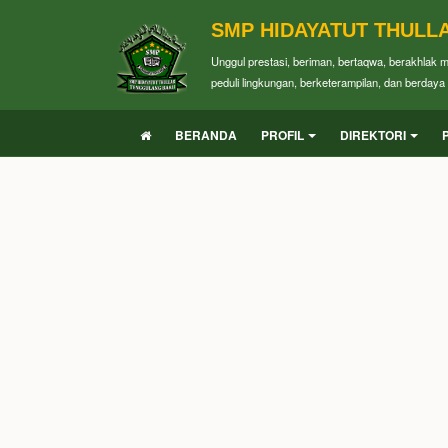
SMP HIDAYATUT THULL
Unggul prestasi, beriman, bertaqwa, berakhlak 
peduli lingkungan, berketerampilan, dan berdaya 
BERANDA
PROFIL
DIREKTORI