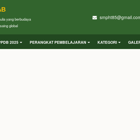
AB
smpht85@gmail.co
mulia yang berbudaya
saing global
PPDB 2025
PERANGKAT PEMBELAJARAN
KATEGORI
GALER