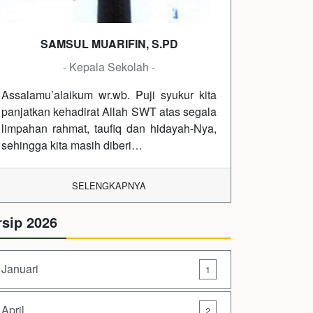
SAMSUL MUARIFIN, S.PD
- Kepala Sekolah -
Assalamu’alaikum wr.wb. Puji syukur kita
panjatkan kehadirat Allah SWT atas segala
limpahan rahmat, taufiq dan hidayah-Nya,
sehingga kita masih diberi…
SELENGKAPNYA
rsip 2026
Januari
1
April
2