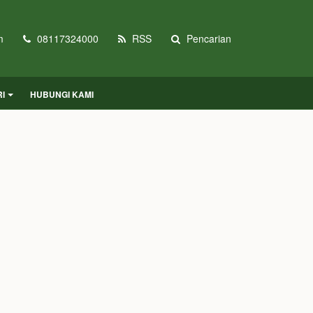
m
08117324000
RSS
Pencarian
I
HUBUNGI KAMI