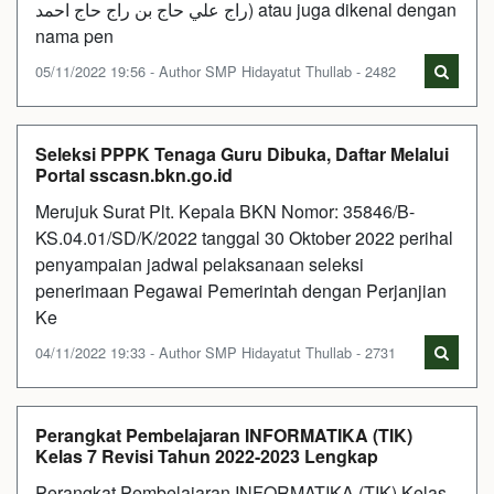
راج علي حاج بن راج حاج احمد) atau juga dikenal dengan
nama pen
05/11/2022 19:56 - Author SMP Hidayatut Thullab - 2482
Seleksi PPPK Tenaga Guru Dibuka, Daftar Melalui
Portal sscasn.bkn.go.id
Merujuk Surat Plt. Kepala BKN Nomor: 35846/B-
KS.04.01/SD/K/2022 tanggal 30 Oktober 2022 perihal
penyampaian jadwal pelaksanaan seleksi
penerimaan Pegawai Pemerintah dengan Perjanjian
Ke
04/11/2022 19:33 - Author SMP Hidayatut Thullab - 2731
Perangkat Pembelajaran INFORMATIKA (TIK)
Kelas 7 Revisi Tahun 2022-2023 Lengkap
Perangkat Pembelajaran INFORMATIKA (TIK) Kelas