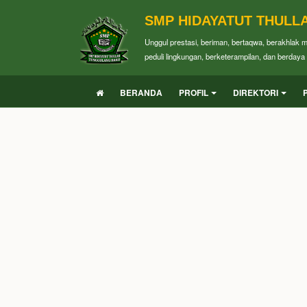
SMP HIDAYATUT THULL
Unggul prestasi, beriman, bertaqwa, berakhlak 
peduli lingkungan, berketerampilan, dan berdaya 
BERANDA
PROFIL
DIREKTORI