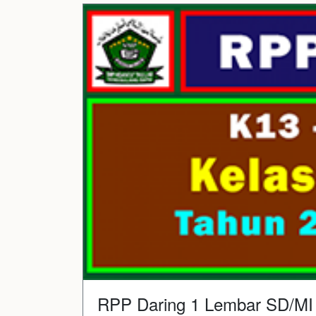
RPP Daring 1 Lembar SD/MI K