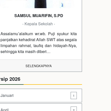
SAMSUL MUARIFIN, S.PD
- Kepala Sekolah -
Assalamu’alaikum wr.wb. Puji syukur kita
panjatkan kehadirat Allah SWT atas segala
limpahan rahmat, taufiq dan hidayah-Nya,
sehingga kita masih diberi…
SELENGKAPNYA
rsip 2026
Januari
1
April
2