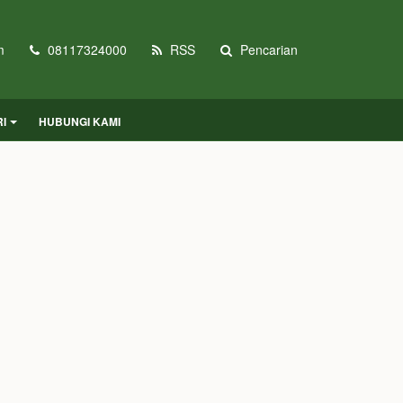
m
08117324000
RSS
Pencarian
I
HUBUNGI KAMI