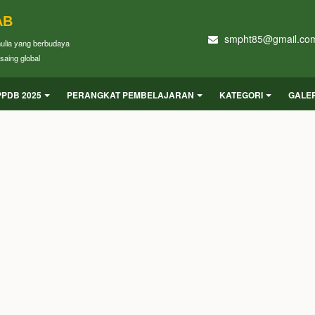
AB
smpht85@gmail.co
mulia yang berbudaya
saing global
PPDB 2025
PERANGKAT PEMBELAJARAN
KATEGORI
GALER