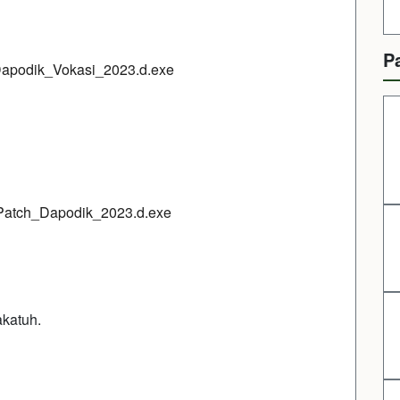
P
en/Dapodik_Vokasi_2023.d.exe
en/Patch_Dapodik_2023.d.exe
katuh.