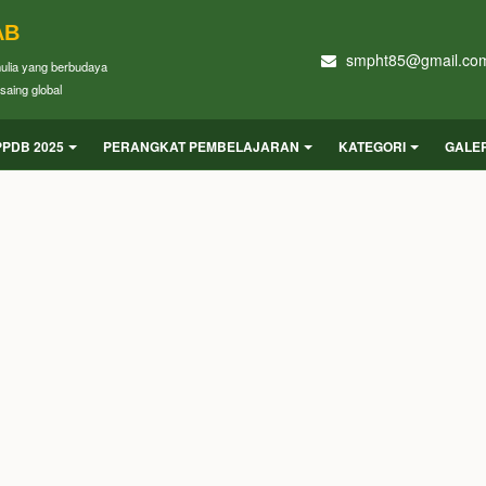
AB
smpht85@gmail.co
mulia yang berbudaya
saing global
PPDB 2025
PERANGKAT PEMBELAJARAN
KATEGORI
GALER