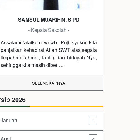
SAMSUL MUARIFIN, S.PD
- Kepala Sekolah -
Assalamu’alaikum wr.wb. Puji syukur kita
panjatkan kehadirat Allah SWT atas segala
limpahan rahmat, taufiq dan hidayah-Nya,
sehingga kita masih diberi…
SELENGKAPNYA
rsip 2026
Januari
1
April
2