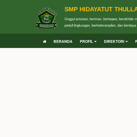
SMP HIDAYATUT THULL
Unggul prestasi, beriman, bertaqwa, berakhlak 
peduli lingkungan, berketerampilan, dan berdaya 
BERANDA
PROFIL
DIREKTORI