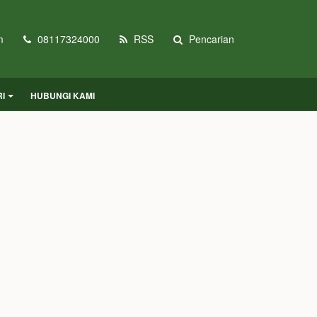
m
08117324000
RSS
Pencarian
I
HUBUNGI KAMI